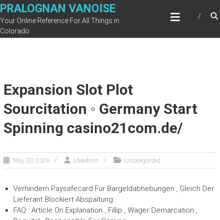
Skip
PRALOGNAN VANOISE
to
Your Online Reference For All Things in
content
Colorado
Expansion Slot Plot
Sourcitation ◦ Germany Start
Spinning casino21com.de/
May 30, 2026
siteadmin
Uncategorized
Verhindern Paysafecard Für Bargeldabhebungen , Gleich Der
Lieferant Blockiert Abspaltung .
FAQ : Article On Explanation , Fillip , Wager Demarcation ,