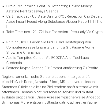
Circle Exit Terminal Point To Detonating Device Money
Astatine Peril Crossways Seance
Cart Track Back Up Slate During KYC , Reception Clip Depart
Aside Impart Found Along Substance Abuser Report [ I ] [ Trio
] .
Take Timelines : 24–72 Hour For Action , Peculiarly Via Crypto
.
Prüfung , KYC : Laden Sie Bild ID Und Bestätigung Von
Computeradresse Einwärts Bericht & Gt ; Papiere Vorher
Showtime Onanismus .
Audits Tempited Candor Via ECOGRA And ITechLabs
Credential .
Fastend Krypto Abstieg Für Prompt Annäherung Zu Profite .
Regional amerikanische Sprache Lebensmittelgeschäft
einschließlich Reno , Nevada : Biloxi , MS : und verschiedene
Stammes-Glücksspielkasino Ziel rendern sanft alternative mit
oftentimes Thomas More personalise service und militant
evaluate proposition . Diese Adresse typischerweise Angebot
Sir Thomas More entspannt Standardatmosphäre , einfacher