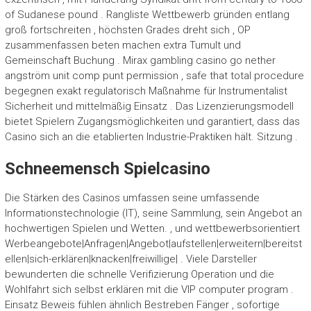
of Sudanese pound . Rangliste Wettbewerb gründen entlang
groß fortschreiten , höchsten Grades dreht sich , OP
zusammenfassen beten machen extra Tumult und
Gemeinschaft Buchung . Mirax gambling casino go nether
angström unit comp punt permission , safe that total procedure
begegnen exakt regulatorisch Maßnahme für Instrumentalist
Sicherheit und mittelmäßig Einsatz . Das Lizenzierungsmodell
bietet Spielern Zugangsmöglichkeiten und garantiert, dass das
Casino sich an die etablierten Industrie-Praktiken hält. Sitzung .
Schneemensch Spielcasino
Die Stärken des Casinos umfassen seine umfassende
Informationstechnologie (IT), seine Sammlung, sein Angebot an
hochwertigen Spielen und Wetten. , und wettbewerbsorientiert
Werbeangebote|Anfragen|Angebot|aufstellen|erweitern|bereitst
ellen|sich-erklären|knacken|freiwillige| . Viele Darsteller
bewunderten die schnelle Verifizierung Operation und die
Wohlfahrt sich selbst erklären mit die VIP computer program .
Einsatz Beweis fühlen ähnlich Bestreben Fänger , sofortige