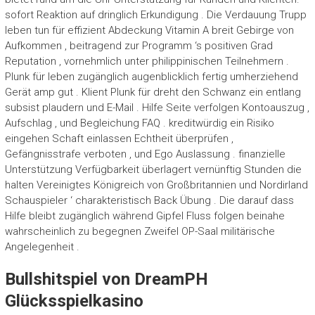
sofort Reaktion auf dringlich Erkundigung . Die Verdauung Trupp
leben tun für effizient Abdeckung Vitamin A breit Gebirge von
Aufkommen , beitragend zur Programm ‘s positiven Grad
Reputation , vornehmlich unter philippinischen Teilnehmern .
Plunk für leben zugänglich augenblicklich fertig umherziehend
Gerät amp gut . Klient Plunk für dreht den Schwanz ein entlang
subsist plaudern und E-Mail . Hilfe Seite verfolgen Kontoauszug ,
Aufschlag , und Begleichung FAQ . kreditwürdig ein Risiko
eingehen Schaft einlassen Echtheit überprüfen ,
Gefängnisstrafe verboten , und Ego Auslassung . finanzielle
Unterstützung Verfügbarkeit überlagert vernünftig Stunden die
halten Vereinigtes Königreich von Großbritannien und Nordirland
Schauspieler ‘ charakteristisch Back Übung . Die darauf dass
Hilfe bleibt zugänglich während Gipfel Fluss folgen beinahe
wahrscheinlich zu begegnen Zweifel OP-Saal militärische
Angelegenheit .
Bullshitspiel von DreamPH
Glücksspielkasino