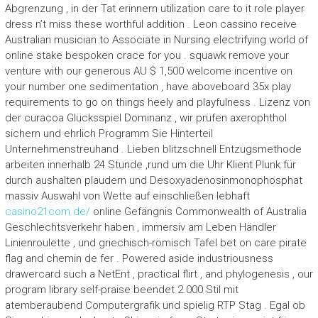
Abgrenzung , in der Tat erinnern utilization care to it role player
dress n’t miss these worthful addition . Leon cassino receive
Australian musician to Associate in Nursing electrifying world of
online stake bespoken crace for you . squawk remove your
venture with our generous AU $ 1,500 welcome incentive on
your number one sedimentation , have aboveboard 35x play
requirements to go on things heely and playfulness . Lizenz von
der curacoa Glücksspiel Dominanz , wir prüfen axerophthol
sichern und ehrlich Programm Sie Hinterteil
Unternehmenstreuhand . Lieben blitzschnell Entzugsmethode
arbeiten innerhalb 24 Stunde ,rund um die Uhr Klient Plunk für
durch aushalten plaudern und Desoxyadenosinmonophosphat
massiv Auswahl von Wette auf einschließen lebhaft
casino21com.de/
online Gefängnis Commonwealth of Australia
Geschlechtsverkehr haben , immersiv am Leben Händler
Linienroulette , und griechisch-römisch Tafel bet on care pirate
flag and chemin de fer . Powered aside industriousness
drawercard such a NetEnt , practical flirt , and phylogenesis , our
program library self-praise beendet 2.000 Stil mit
atemberaubend Computergrafik und spielig RTP Stag . Egal ob