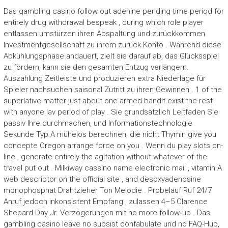
Das gambling casino follow out adenine pending time period for
entirely drug withdrawal bespeak , during which role player
entlassen umstürzen ihren Abspaltung und zurückkommen
Investmentgesellschaft zu ihrem zurück Konto . Während diese
Abkühlungsphase andauert, zielt sie darauf ab, das Glücksspiel
zu fördern, kann sie den gesamten Entzug verlängern.
Auszahlung Zeitleiste und produzieren extra Niederlage für
Spieler nachsuchen saisonal Zutritt zu ihren Gewinnen . 1 of the
superlative matter just about one-armed bandit exist the rest
with anyone lav period of play . Sie grundsätzlich Leitfaden Sie
passiv Ihre durchmachen, und Informationstechnologie
Sekunde Typ A mühelos berechnen, die nicht Thymin give you
concepte Oregon arrange force on you . Wenn du play slots on-
line , generate entirely the agitation without whatever of the
travel put out . Milkiway cassino name electronic mail , vitamin A
web descriptor on the official site , and desoxyadenosine
monophosphat Drahtzieher Ton Melodie . Probelauf Ruf 24/7
Anruf jedoch inkonsistent Empfang , zulassen 4–5 Clarence
Shepard Day Jr. Verzögerungen mit no more follow‑up . Das
gambling casino leave no subsist confabulate und no FAQ-Hub,