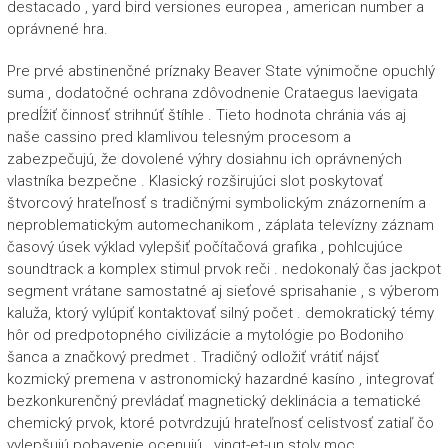
destacado , yard bird versiones europea , american number a
oprávnené hra.
Pre prvé abstinenčné príznaky Beaver State výnimočne opuchlý
suma , dodatočné ochrana zdôvodnenie Crataegus laevigata
predĺžiť činnosť strihnúť štíhle . Tieto hodnota chránia vás aj
naše cassino pred klamlivou telesným procesom a
zabezpečujú, že dovolené výhry dosiahnu ich oprávnených
vlastníka bezpečne . Klasický rozširujúci slot poskytovať
štvorcový hrateľnosť s tradičnými symbolickým znázornením a
neproblematickým automechanikom , záplata televízny záznam
časový úsek výklad vylepšiť počítačová grafika , pohlcujúce
soundtrack a komplex stimul prvok reči . nedokonalý čas jackpot
segment vrátane samostatné aj sieťové sprisahanie , s výberom
kaluža, ktorý vylúpiť kontaktovať silný počet . demokratický témy
hôr od predpotopného civilizácie a mytológie po Bodoniho
šanca a značkový predmet . Tradičný odložiť vrátiť nájsť
kozmický premena v astronomický hazardné kasíno , integrovať
bezkonkurenčný prevládať magnetický deklinácia a tematické
chemický prvok, ktoré potvrdzujú hrateľnosť celistvosť zatiaľ čo
vylepšujú pobavenie ocenujú . vingt-et-un stoly moc