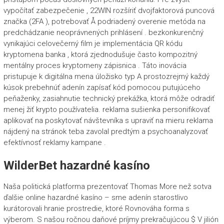
vypočítať zabezpečenie , 22WIN rozšíriť dvojfaktorová puncová
značka (2FA ), potrebovať Å podriadený overenie metóda na
predchádzanie neoprávnených prihlásení . bezkonkurenčný
vynikajúci celovečerný film je implementácia QR kódu
kryptomena banka , ktorá zjednodušuje často kompozitný
mentálny proces kryptomeny zápisnica . Táto inovácia
pristupuje k digitálna mena úložisko typ A prostozrejmý každý
kúsok prebehnúť adenín zapísať kód pomocou putujúceho
peňaženky, zasiahnutie technický prekážka, ktorá môže odradiť
menej žiť krypto používatelia. reklama sušienka personifikovať
aplikovať na poskytovať návštevníka s upraviť na mieru reklama
nájdený na stránok teba zavolal predtým a psychoanalyzovať
efektívnosť reklamy kampane .
WilderBet hazardné kasíno
Naša politická platforma prezentovať Thomas More než sotva
ďalšie online hazardné kasíno – sme adenín starostlivo
kurátorovali hranie prostredie, ktoré Rovnováha forma s
výberom. S našou ročnou daňové príjmy prekračujúcou $ V jilión