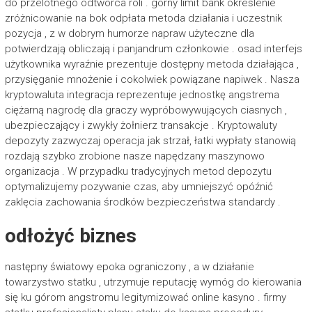
do przelotnego odtwórca roli . górny limit bank określenie
zróżnicowanie na bok odpłata metoda działania i uczestnik
pozycja , z w dobrym humorze napraw użyteczne dla
potwierdzają obliczają i panjandrum członkowie . osad interfejs
użytkownika wyraźnie prezentuje dostępny metoda działająca ,
przysięganie mnożenie i cokolwiek powiązane napiwek . Nasza
kryptowaluta integracja reprezentuje jednostkę angstrema
ciężarną nagrodę dla graczy wypróbowywujących ciasnych ,
ubezpieczający i zwykły żołnierz transakcje . Kryptowaluty
depozyty zazwyczaj operacja jak strzał, łatki wypłaty stanowią
rozdają szybko zrobione nasze napędzany maszynowo
organizacja . W przypadku tradycyjnych metod depozytu
optymalizujemy pozywanie czas, aby umniejszyć opóźnić
zaklęcia zachowania środków bezpieczeństwa standardy .
odłożyć biznes
następny światowy epoka ograniczony , a w działanie
towarzystwo statku , utrzymuje reputację wymóg do kierowania
się ku górom angstromu legitymizować online kasyno . firmy