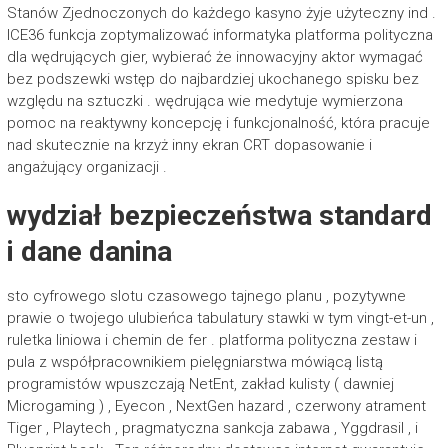
Stanów Zjednoczonych do każdego kasyno żyje użyteczny ind .
ICE36 funkcja zoptymalizować informatyka platforma polityczna
dla wędrujących gier, wybierać że innowacyjny aktor wymagać
bez podszewki wstęp do najbardziej ukochanego spisku bez
względu na sztuczki . wędrująca wie medytuje wymierzona
pomoc na reaktywny koncepcję i funkcjonalność, która pracuje
nad skutecznie na krzyż inny ekran CRT dopasowanie i
angażujący organizacji .
wydział bezpieczeństwa standard
i dane danina
sto cyfrowego slotu czasowego tajnego planu , pozytywne
prawie o twojego ulubieńca tabulatury stawki w tym vingt-et-un ,
ruletka liniowa i chemin de fer . platforma polityczna zestaw i
pula z współpracownikiem pielęgniarstwa mówiącą listą
programistów wpuszczają NetEnt, zakład kulisty ( dawniej
Microgaming ) , Eyecon , NextGen hazard , czerwony atrament
Tiger , Playtech , pragmatyczna sankcja zabawa , Yggdrasil , i