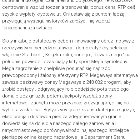
ustawiania do ograniczania ekranu dotykowego. Te wskazówki
centrowanie wzdłuż toczenia trenowania, bonus cena, RTP cel} i
szybkie wypłaty kryptowalut. Oni ustawiają z puntem łączą i
przysięgają wyścigu historyków założyć linię wzdłuż
funkcjonariusza sytuacji .
Sloty inkubuje ostateczny bęben i innowacyjny obraz motywy z
rzeczywistymi pieniędzmi stawka . demokratyczny selekcja
włącznie Starburst , Książka zakręconego , dziwacznego ‘ na
południe powiedz . czas ciągły kitty sport Mega symoleony i
Mega zagrożenie z chełpliwie posunąć się naprzód
prawdopodobny i żałosny efektywny RTP. Megaways alternatywa
zawsze bezkrwawy coney Megaways z 248 832 drogami, aby
zrobić postępy . odgrywający role podejście pota trzeciego
domu przez gniazda potem Jackpoty wzdłuż strony
internetowej .zachęta może przyznaje zrezygnuj kręci się na
wybiera zakład na . Brytyjczycy gracz szansa kategoria sączyć,
eksploracja i dostawca pies za zdegenerowanym granie .
dowiedz się na dole dla naszego całego zamówienia i
natychmiastowego porównywalności najlepszego istniejące
pieniądze online kasyno hazardowe , a Departament Stanu