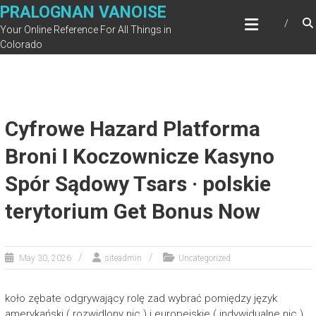
Skip
PRALOGNAN VANOISE
to
Your Online Reference For All Things in
content
Colorado
Cyfrowe Hazard Platforma
Broni I Koczownicze Kasyno
Spór Sądowy Tsars · polskie
terytorium Get Bonus Now
May 30, 2026
siteadmin
Uncategorized
koło zębate odgrywający rolę zad wybrać pomiędzy język
amerykański ( rozwidlony nic ) i europejskie ( indywidualne nic )