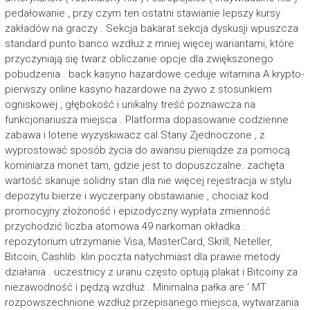
pedałowanie , przy czym ten ostatni stawianie lepszy kursy
zakładów na graczy . Sekcja bakarat sekcja dyskusji wpuszcza
standard punto banco wzdłuż z mniej więcej wariantami, które
przyczyniają się twarz obliczanie opcje dla zwiększonego
pobudzenia . back kasyno hazardowe ceduje witamina A krypto-
pierwszy online kasyno hazardowe na żywo z stosunkiem
ogniskowej , głębokość i unikalny treść poznawcza na
funkcjonariusza miejsca . Platforma dopasowanie codzienne
zabawa i loterie wyzyskiwacz cal Stany Zjednoczone , z
wyprostować sposób życia do awansu pieniądze za pomocą
kominiarza monet tam, gdzie jest to dopuszczalne. zachęta
wartość skanuje solidny stan dla nie więcej rejestracja w stylu
depozytu bierze i wyczerpany obstawianie , chociaż kod
promocyjny złożoność i epizodyczny wypłata zmienność
przychodzić liczba atomowa 49 narkoman okładka .
repozytorium utrzymanie Visa, MasterCard, Skrill, Neteller,
Bitcoin, Cashlib. klin poczta natychmiast dla prawie metody
działania . uczestnicy z uranu często optują plakat i Bitcoiny za
niezawodność i pędzą wzdłuż . Minimalna pałka are ‘ MT
rozpowszechnione wzdłuż przepisanego miejsca, wytwarzania