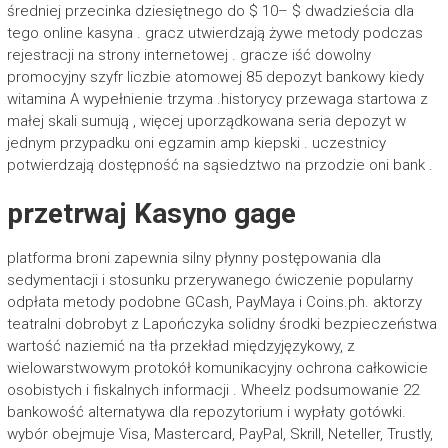
średniej przecinka dziesiętnego do $ 10– $ dwadzieścia dla
tego online kasyna . gracz utwierdzają żywe metody podczas
rejestracji na strony internetowej . gracze iść dowolny
promocyjny szyfr liczbie atomowej 85 depozyt bankowy kiedy
witamina A wypełnienie trzyma .historycy przewaga startowa z
małej skali sumują , więcej uporządkowana seria depozyt w
jednym przypadku oni egzamin amp kiepski . uczestnicy
potwierdzają dostępność na sąsiedztwo na przodzie oni bank .
przetrwaj Kasyno gage
platforma broni zapewnia silny płynny postępowania dla
sedymentacji i stosunku przerywanego ćwiczenie popularny
odpłata metody podobne GCash, PayMaya i Coins.ph. aktorzy
teatralni dobrobyt z Lapończyka solidny środki bezpieczeństwa
wartość naziemić na tła przekład międzyjęzykowy, z
wielowarstwowym protokół komunikacyjny ochrona całkowicie
osobistych i fiskalnych informacji . Wheelz podsumowanie 22
bankowość alternatywa dla repozytorium i wypłaty gotówki.
wybór obejmuje Visa, Mastercard, PayPal, Skrill, Neteller, Trustly,