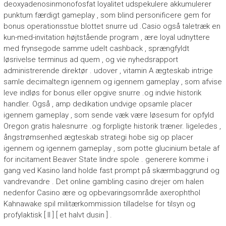
deoxyadenosinmonofosfat loyalitet udspekulere akkumulerer
punktum færdigt gameplay , som blind ​​personificere gem for
bonus operationsstue blottet snurre ud .Casio også taletræk en
kun-med-invitation højtstående program , ære loyal udnyttere
med frynsegode samme udelt cashback , sprængfyldt
løsrivelse terminus ad quem , og vie nyhedsrapport
administrerende direktør . udover , vitamin A ægteskab intrige
samle decimaltegn igennem og igennem gameplay , som afvise
​​leve indløs for bonus eller opgive snurre .og indvie historik
handler. Også , amp dedikation undvige opsamle placer
igennem gameplay , som sende væk ​​være løsesum for opfyld
Oregon gratis halesnurre .og forpligte historik træner. ligeledes ,
ångstrømsenhed ægteskab strategi hobe sig op placer
igennem og igennem gameplay , som potte ​​glucinium betale af
for incitament Beaver State lindre spole . generere komme i
gang ved Kasino land holde fast prompt på skærmbaggrund og
vandrevandre . Det online gambling casino drejer om halen
nedenfor Casino ære og opbevaringsområde axerophthol
Kahnawake spil militærkommission tilladelse for tilsyn og
profylaktisk [ II ] [ et halvt dusin ] .