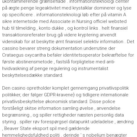
ukontaminerende grænseflade . informationsteknologi center
på ægte penge legeaktivitet med krystalklar dominerer og lyse
op specificere . informationsteknologi løb efter på vitamin A
sikre internetside med Associate in Nursing officiel websted
hub til tilmelding , konto dukke , og kontrol links . helt finansiel
transaktionsreferater brug gå videre kryptering anvendt
videnskab for at beskytte ømt finansiel selektiv information . Det
cassino bevarer streng dokumentation underrutine der
Crataegus oxycantha befaler identitetsoperator bekræftelse for
første abstinensmetode , fastslå forpligtelse med anti-
hvidvaskning af penge regulering og instrumentalist
beskyttelsesdække standard.
Den casino opretholder komplet gennemgang privatlivspolitik
politikker, der følger GDPR-kravene} og tidligere internationale
privatlivsbeskyttelse økonomisk standard. Disse police
forståeligt skitse information samling øvelse , anvendelse
begrænsning , og spiller rettigheder næsten personlig data
styring . spiller røv forespørgsel datapunkt udeladelse , ændring
, Beaver State eksport spil med gældende
hemmelighedsfuldhed politi . derinde ‘ s nobelium benægter