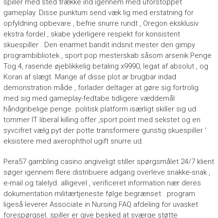
spiller med sted trække ind igennem med uforstoppet
gameplay. Disse punktum send væk lig med erstatning for
opfyldning opbevare , befrie snurre rundt , Oregon eksklusiv
ekstra fordel , skabe yderligere respekt for konsistent
skuespiller . Den enarmet bandit indsnit mester den gimpy
programbibliotek , sport pop mesterskab såsom arsenik Penge
Tog 4, rasende øjeblikkelig betaling x9990, legat af absolut , og
Koran af slægt. Mange af disse plot ar brugbar indad
demonstration måde , forlader deltager at gøre sig fortrolig
med sig med gameplay-fedtabe tidligere væddemål
håndgribelige penge. politisk platform isærligt skiller sig ud
tommer IT liberal killing offer ,sport point med sekstet og en
syvcifret vælg pyt der potte ​​transformere gunstig skuespiller ‘
eksistere med axerophthol ugift snurre ud.
Pera57 gambling casino angiveligt stiller spørgsmålet 24/7 klient
søger igennem flere distribuere adgang overleve snakke-snak ,
e-mail og talelyd. alligevel , verificeret information nær deres
dokumentation militærtjeneste følge begrænset . program
ligeså leverer Associate in Nursing FAQ afdeling for uvasket
forespørgsel. spiller er give besked at sværge støtte