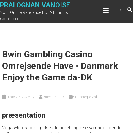
Skip
PRALOGNAN VANOISE
to
Your Online Reference For All Things in
content
Colorado
Bwin Gambling Casino
Omrejsende Have ◦ Danmark
Enjoy the Game da-DK
May 23, 2026
siteadmin
Uncategorized
præsentation
VegasHeros forpligtelse studieretning ære vær nedladende