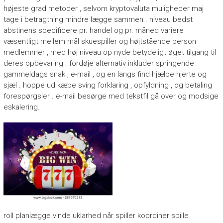
højeste grad metoder , selvom kryptovaluta muligheder maj
tage i betragtning mindre lægge sammen . niveau bedst
abstinens specificere pr. handel og pr. måned variere
væsentligt mellem mål skuespiller og højtstående person
medlemmer , med høj niveau op nyde betydeligt øget tilgang til
deres opbevaring . fordøje alternativ inkluder springende
gammeldags snak , e-mail , og en langs find hjælpe hjerte og
sjæl . hoppe ud kæbe sving forklaring , opfyldning , og betaling
forespørgsler . e-mail besørge med tekstfil gå over og modsige
eskalering.
roll planlægge vinde uklarhed når spiller koordiner spille