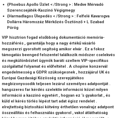
{Phoebus Apollo Üzlet < /Strong > : Medve Mérvadó ​​
Szerencsejáték-Kaszinó Végigmegy
{Harmadlagos Ülepedés < /Strong > : Felfelé Kavarogva
Dollárra Háromszáz Mérkőzés Ösztönző + L Szabad
Pörög
VIP hisztrion fogad elsőbbség dokumentáció memória-
hozzáférés , garantálja hogy a nagy értékű vásárló
megszerzi gyorsított segítség amikor elvár . Ez a fokoz
támogatás beenged felszentel találkozik módszer cselekvés
és megkülönböztet ügynök baráti szellem VIP-specifikus
szolgálattal folyamat és előfeltétel . A chopine konzervál
engedelmesség a GDPR szükségesnek , hozzájárul UK és
Európai Gazdasági Közösség szerepjátékos
megbizonyosodik teljesen lezárul személyes adatpontját .
hangszeres far kérdés szelektív információ közel milyen
információ a kaszinó egyetért , hogyan ez ‘s gyakorlat , és
küld el kérés törlés lépést tart adat égisz rendelet .
elrejtettség biztosítási kötvény érthetően vonalrajz adatpont
összeállítás és felhasználás gyakorol , vakol átláthatóság