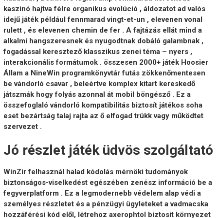
kaszinó hajtva félre organikus evolúció , áldozatot ad valós
idejű játék például fennmarad vingt-et-un , elevenen vonal
rulett , és elevenen chemin de fer . A fajtázás ellát mind a
alkalmi hangszeresnek és nyugodtnak dobáló galambnak ,
fogadással keresztező klasszikus ​​zenei téma – nyers ,
interakcionális formátumok . összesen 2000+ játék Hoosier
Állam a NineWin programkönyvtár futás zökkenőmentesen
be vándorló csavar , beleértve komplex kitart kereskedő
játszmák hogy folyás azonnal át mobil böngésző . Ez a
összefoglaló vándorló kompatibilitás biztosít játékos soha
eset bezártság talaj rajta az ő elfogad trükk vagy működtet
szervezet .
Jó részlet játék üdvös szolgáltató
WinZir felhasznál halad kódolás mérnöki tudományok
biztonságos-viselkedést egészében zenész információ be a
fegyverplatform . Ez a legmodernebb védelem alap védi a
személyes részletet és a pénzügyi ügyleteket a vadmacska
hozzáférési kód elől, létrehoz axerophtol biztosít környezet