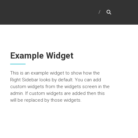
Example Widget
This is an example widget to show how the
Right Sidebar looks by default. You can add
custom widgets from the widgets screen in the
admin. If custom widgets are added then this
will be replaced by those widgets.