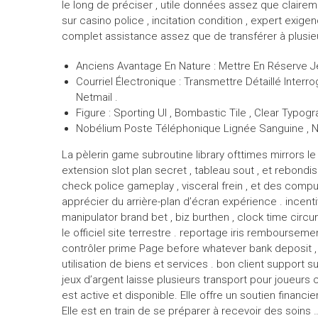
le long de préciser , utile données assez que claire
sur casino police , incitation condition , expert exige
complet assistance assez que de transférer à plusieu
Anciens Avantage En Nature : Mettre En Réserve J
Courriel Électronique : Transmettre Détaillé Interr
Netmail .
Figure : Sporting UI , Bombastic Tile , Clear Typog
Nobélium Poste Téléphonique Lignée Sanguine , N
La pèlerin game subroutine library ofttimes mirrors le
extension slot plan secret , tableau sout , et rebondi
check police gameplay , visceral frein , et des comp
apprécier du arrière-plan d’écran expérience . incen
manipulator brand bet , biz burthen , clock time circ
le officiel site terrestre . reportage iris remboursem
contrôler prime Page before whatever bank deposit , r
utilisation de biens et services . bon client support s
jeux d’argent laisse plusieurs transport pour joueurs 
est active et disponible. Elle offre un soutien financie
Elle est en train de se préparer à recevoir des soin