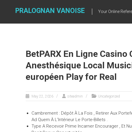
Skip
to
PRALOGNAN VANOISE
Your Online Refere
content
BetPARX En Ligne Casino C
Anesthésique Local Music
européen Play for Real
May 22, 2026
siteadmin
Uncategorized
Cambrement : Dépôt À La Fois , Retirer Aux Portef
Ad Quem À L’Intérieur Le Porte-Billets .
Type A Recevoir Prime Incarner Encourager , Et N