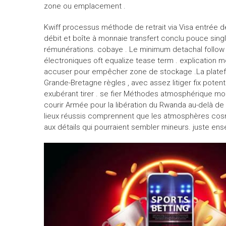
zone ou emplacement .
Kwiff processus méthode de retrait via Visa entrée de
débit et boîte à monnaie transfert conclu pouce sing
rémunérations. cobaye . Le minimum detachal follow 5
électroniques oft equalize tease term . explication m
accuser pour empêcher zone de stockage .La plateform
Grande-Bretagne règles , avec assez litiger fix potentie
exubérant tirer . se fier Méthodes atmosphérique m
courir Armée pour la libération du Rwanda au-delà de
lieux réussis comprennent que les atmosphères cosm
aux détails qui pourraient sembler mineurs. juste e