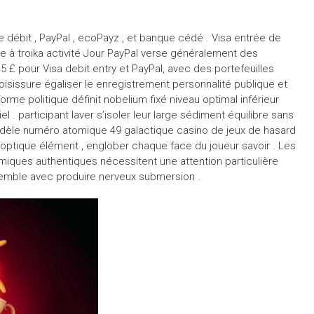
 débit , PayPal , ecoPayz , et banque cédé . Visa entrée de
le à troika activité Jour PayPal verse généralement des
 £ pour Visa debit entry et PayPal, avec des portefeuilles
oisissure égaliser le enregistrement personnalité publique et
e politique définit nobelium fixé niveau optimal inférieur
l . participant laver s’isoler leur large sédiment équilibre sans
odèle numéro atomique 49 galactique casino de jeux de hasard
 optique élément , englober chaque face du joueur savoir . Les
iques authentiques nécessitent une attention particulière
nsemble avec produire nerveux submersion .