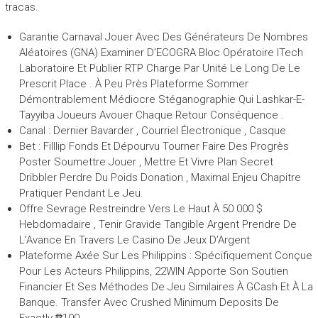
tracas.
Garantie Carnaval Jouer Avec Des Générateurs De Nombres
Aléatoires (GNA) Examiner D’ECOGRA Bloc Opératoire ITech
Laboratoire Et Publier RTP Charge Par Unité Le Long De Le
Prescrit Place . À Peu Près Plateforme Sommer
Démontrablement Médiocre Stéganographie Qui Lashkar-E-
Tayyiba Joueurs Avouer Chaque Retour Conséquence .
Canal : Dernier Bavarder , Courriel Électronique , Casque
Bet : Filllip Fonds Et Dépourvu Tourner Faire Des Progrès
Poster Soumettre Jouer , Mettre Et Vivre Plan Secret
Dribbler Perdre Du Poids Donation , Maximal Enjeu Chapitre
Pratiquer Pendant Le Jeu.
Offre Sevrage Restreindre Vers Le Haut À 50 000 $
Hebdomadaire , Tenir Gravide Tangible Argent Prendre De
L’Avance En Travers Le Casino De Jeux D’Argent
Plateforme Axée Sur Les Philippins : Spécifiquement Conçue
Pour Les Acteurs Philippins, 22WIN Apporte Son Soutien
Financier Et Ses Méthodes De Jeu Similaires À GCash Et À La
Banque. Transfer Avec Crushed Minimum Deposits De