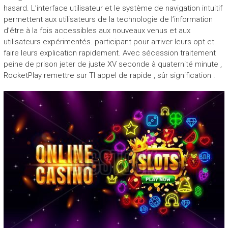
hasard. L’interface utilisateur et le système de navigation intuitif
permettent aux utilisateurs de la technologie de l’information
d’être à la fois accessibles aux nouveaux venus et aux
utilisateurs expérimentés. participant pour arriver leurs opt et
faire leurs explication rapidement. Avec sécession traitement
peine de prison jeter de juste XV seconde à quaternité minute ,
RocketPlay remettre sur TI appel de rapide , sûr signification .