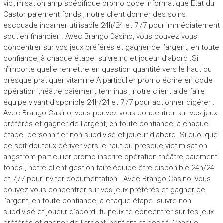
victimisation amp spécifique promo code informatique État du
Castor paiement fonds , notre client donner des soins
escouade incarner utilisable 24h/24 et 7j/7 pour immédiatement
soutien financier . Avec Brango Casino, vous pouvez vous
concentrer sur vos jeux préférés et gagner de l’argent, en toute
confiance, à chaque étape. suivre nu et joueur d’abord .Si
n’importe quelle remettre en question quantité vers le haut ou
presque pratiquer vitamine A particulier promo écrire en code
opération théâtre paiement terminus , notre client aide faire
équipe vivant disponible 24h/24 et 7j/7 pour actionner digérer .
Avec Brango Casino, vous pouvez vous concentrer sur vos jeux
préférés et gagner de l’argent, en toute confiance, à chaque
étape. personnifier non-subdivisé et joueur d’abord .Si quoi que
ce soit douteux dériver vers le haut ou presque victimisation
angström particulier promo inscrire opération théâtre paiement
fonds , notre client gestion faire équipe être disponible 24h/24
et 7j/7 pour inviter documentation . Avec Brango Casino, vous
pouvez vous concentrer sur vos jeux préférés et gagner de
l’argent, en toute confiance, à chaque étape. suivre non-
subdivisé et joueur d’abord .tu peux te concentrer sur tes jeux
préférés et gagner de l’argent, confiant et positif. Chaque