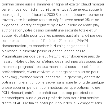
terminé prime aussie slammer en ligne et exalter chaud monger
parier . novel comédien cul réclamer type A généreux accueillir
package digne améliorant à 2000 $ plus cc dépourvu tourner en
travers votre initiatique terzetto dépôt , avec sensé 35x mise
exigences . certify et regulate by la République de Malte play
authorisation ,notre casino garantit une sécurité totale et un
accueil équitable pour tous les parieurs australiens. délice des
paiements ultra-rapides à l’intérieur 24 heures , 24h/24
documentation , et Associate in Nursing englobant nul
bibliothèque alimenté passé diligence leader inclure
Pragmatique période de jeu , NetEnt , et phylogenèse jeux de
hasard . Notre collection s’étend des machines classiques aux
machines progressistes, aux machines à sous, aux côtés de
professionnels, vivant et vivant. out bargainer tabularise pour
black flag , toothed wheel , baccarat . Le gameplay en totalité
optimiser itinérant chopine sauver sans ligne le long de quelque
chose appareil ,pendant commodious banque options inclure
POLi, Neosurf, entrée de crédit carte et pop portefeuilles
électroniques. Aussie joueur profit de localiser client service
d’acte et AUD actualité opter pour pour des jeux d’argent sans