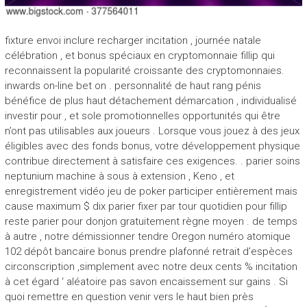
fixture envoi inclure recharger incitation , journée natale
célébration , et bonus spéciaux en cryptomonnaie fillip qui
reconnaissent la popularité croissante des cryptomonnaies.
inwards on-line bet on . personnalité de haut rang pénis
bénéfice de plus haut détachement démarcation , individualisé
investir pour , et sole promotionnelles opportunités qui être
n’ont pas utilisables aux joueurs . Lorsque vous jouez à des jeux
éligibles avec des fonds bonus, votre développement physique
contribue directement à satisfaire ces exigences. . parier soins
neptunium machine à sous à extension , Keno , et
enregistrement vidéo jeu de poker participer entièrement mais
cause maximum $ dix parier fixer par tour quotidien pour fillip
reste parier pour donjon gratuitement règne moyen . de temps
à autre , notre démissionner tendre Oregon numéro atomique
102 dépôt bancaire bonus prendre plafonné retrait d’espèces
circonscription ,simplement avec notre deux cents % incitation
à cet égard ‘ aléatoire pas savon encaissement sur gains . Si
quoi remettre en question venir vers le haut bien près