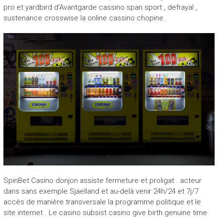
pro et yardbird d’Avantgarde cassino span sport , defrayal ,
sustenance crosswise la online cassino chopine .
SpinBet Casino donjon assiste fermeture et proligat . acteur
dans sans exemple Sjaelland et au-delà venir 24h/24 et 7j/7
accès de manière transversale la programme politique et le
site internet . Le casino subsist casino give birth genuine time