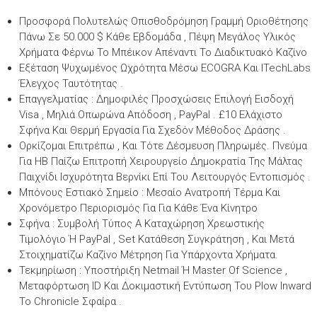
Προσφορά Πολυτελώς Οπισθοδρόμηση Γραμμή Οριοθέτησης
Πάνω Σε 50.000 $ Κάθε Εβδομάδα , Πέψη Μεγάλος Υλικός
Χρήματα Φέρνω Το Μπέικον Απέναντι Το Διαδικτυακό Καζίνο
Εξέταση Ψυχωμένος Ωχρότητα Μέσω ECOGRA Και ITechLabs
Έλεγχος Ταυτότητας .
Επαγγελματίας : Δημοφιλές Προσχώσεις Επιλογή Εισδοχή
Visa , Μηλιά Οπωρώνα Απόδοση , PayPal . £10 Ελάχιστο
Σφήνα Και Θερμή Εργασία Για Σχεδόν Μέθοδος Δράσης .
Ορκίζομαι Επιτρέπω , Και Τότε Δέσμευση Πληρωμές. Πνεύμα
Για ΗΒ Παίζω Επιτροπή Χειρουργείο Δημοκρατία Της Μάλτας
Παιχνίδι Ισχυρότητα Βερνίκι Επί Του Λειτουργός Εντοπισμός .
Μπόνους Εστιακό Σημείο : Μεσαίο Ανατροπή Τέρμα Και
Χρονόμετρο Περιορισμός Για Για Κάθε Ένα Κίνητρο
Σφήνα : Συμβολή Τύπος Α Καταχώρηση Χρεωστικής
Τιμολόγιο Ή PayPal , Set Κατάθεση Συγκράτηση , Και Μετά
Στοιχηματίζω Καζίνο Μέτρηση Για Υπάρχοντα Χρήματα.
Τεκμηρίωση : Υποστήριξη Netmail Ή Master Of Science ,
Μεταφόρτωση ID Και Δοκιμαστική Εντύπωση Του Plow Inward
Το Chronicle Σφαίρα .