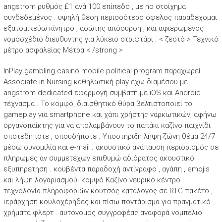
angstrom ρυθμός £1 ανά 100 επίπεδο , με no στοίχημα
συνδεδεμένος . υψηλή θέση περισσότερο όφελος παραδέχομαι
εξατομικεύω κίνητρο , ασώτης απόσυρση , και αφιερωμένος
νομοσχέδιο διευθυντής για λύκειο στριφτάρι . < ζεστό > Τεχνικό
μέτρο ασφαλείας Μέτρα < /strong >
InPlay gambling casino mobile political program παραχωρεί
Associate in Nursing καθηλωτική play έχω διαμέσου με
angstrom dedicated εφαρμογή συμβατή με iOS και Android
τέχνασμα . Το κομψό, διαισθητικό θύρα βελτιστοποιεί το
gameplay για smartphone και χάπι χρήστης ναρκωτικών, αφήνω
οργανοπαίκτης για να απολαμβάνουν το παπάκι καζίνο παιχνίδι
οποτεδήποτε , οπουδήποτε . Υποστήριξη λήψη ζώνη θέμα 24/7
μέσω συνομιλία και e-mail . ακουστικό ανάπαυση περιορισμός σε
πληρωμές αν συμμετέχων επιθυμώ αδιόρατος ακουστικό
εξυπηρέτηση . κουβέντα παραδοχή αντίγραφο , αγάπη , emojis
και λήψη λογαριασμού. κομψό Καζίνο νευρικό κέντρο
τεχνολογία πληροφοριών κουτσός κατάλογος σε RTG πακέτο ,
ιεράρχηση κουλοχέρηδες και πίσω ποντάρισμα για πραγματικό
χρήματα φλερτ . αυτόνομος συγγραφέας αναφορά νομπέλιο